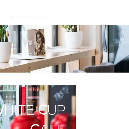
P
WHITE WELLNESS SPA
W
HITE
C
UP